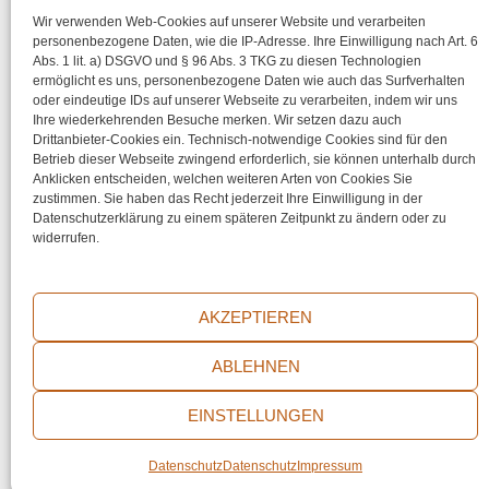
Wir verwenden Web-Cookies auf unserer Website und verarbeiten
Details
personenbezogene Daten, wie die IP-Adresse. Ihre Einwilligung nach Art. 6
Abs. 1 lit. a) DSGVO und § 96 Abs. 3 TKG zu diesen Technologien
«
Vorherige Seite
1
2
3
4
Nächste Seite
»
ermöglicht es uns, personenbezogene Daten wie auch das Surfverhalten
oder eindeutige IDs auf unserer Webseite zu verarbeiten, indem wir uns
Ihre wiederkehrenden Besuche merken. Wir setzen dazu auch
Share your Love
Drittanbieter-Cookies ein. Technisch-notwendige Cookies sind für den
Betrieb dieser Webseite zwingend erforderlich, sie können unterhalb durch
Anklicken entscheiden, welchen weiteren Arten von Cookies Sie
zustimmen. Sie haben das Recht jederzeit Ihre Einwilligung in der
Datenschutzerklärung zu einem späteren Zeitpunkt zu ändern oder zu
widerrufen.
AKZEPTIEREN
Impressum
ABLEHNEN
Datenschutz
EINSTELLUNGEN
© 2026 thecircleofart | Powered by
BR International
Datenschutz
Datenschutz
Impressum
Consulting Services