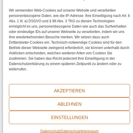
Jazzliebhaber.
Wir verwenden Web-Cookies auf unserer Website und verarbeiten
Details
personenbezogene Daten, wie die IP-Adresse. Ihre Einwilligung nach Art. 6
Abs. 1 lit. a) DSGVO und § 96 Abs. 3 TKG zu diesen Technologien
1
2
3
4
Nächste Seite
»
ermöglicht es uns, personenbezogene Daten wie auch das Surfverhalten
oder eindeutige IDs auf unserer Webseite zu verarbeiten, indem wir uns
Ihre wiederkehrenden Besuche merken. Wir setzen dazu auch
Share your Love
Drittanbieter-Cookies ein. Technisch-notwendige Cookies sind für den
Betrieb dieser Webseite zwingend erforderlich, sie können unterhalb durch
Anklicken entscheiden, welchen weiteren Arten von Cookies Sie
zustimmen. Sie haben das Recht jederzeit Ihre Einwilligung in der
Datenschutzerklärung zu einem späteren Zeitpunkt zu ändern oder zu
widerrufen.
AKZEPTIEREN
Impressum
ABLEHNEN
Datenschutz
EINSTELLUNGEN
© 2026 thecircleofart | Powered by
BR International
Datenschutz
Datenschutz
Impressum
Consulting Services