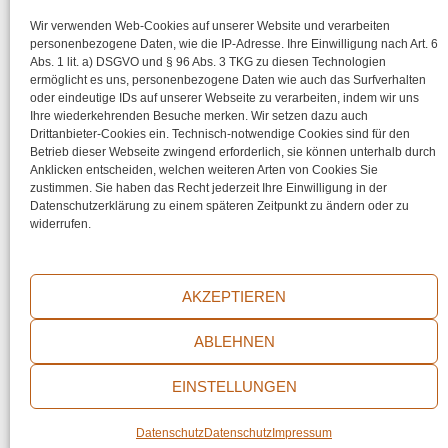
Wir verwenden Web-Cookies auf unserer Website und verarbeiten
personenbezogene Daten, wie die IP-Adresse. Ihre Einwilligung nach Art. 6
Abs. 1 lit. a) DSGVO und § 96 Abs. 3 TKG zu diesen Technologien
ermöglicht es uns, personenbezogene Daten wie auch das Surfverhalten
oder eindeutige IDs auf unserer Webseite zu verarbeiten, indem wir uns
Ihre wiederkehrenden Besuche merken. Wir setzen dazu auch
Share your Love
Drittanbieter-Cookies ein. Technisch-notwendige Cookies sind für den
Betrieb dieser Webseite zwingend erforderlich, sie können unterhalb durch
Anklicken entscheiden, welchen weiteren Arten von Cookies Sie
zustimmen. Sie haben das Recht jederzeit Ihre Einwilligung in der
Datenschutzerklärung zu einem späteren Zeitpunkt zu ändern oder zu
widerrufen.
AKZEPTIEREN
Impressum
ABLEHNEN
Datenschutz
EINSTELLUNGEN
© 2026 thecircleofart | Powered by
BR International
Datenschutz
Datenschutz
Impressum
Consulting Services